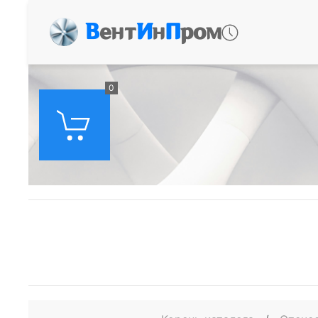
В
ент
И
н
П
ром
0