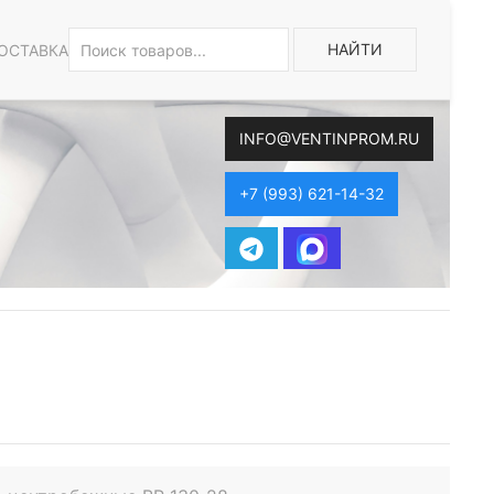
НАЙТИ
ОСТАВКА
INFO@VENTINPROM.RU
+7 (993) 621-14-32