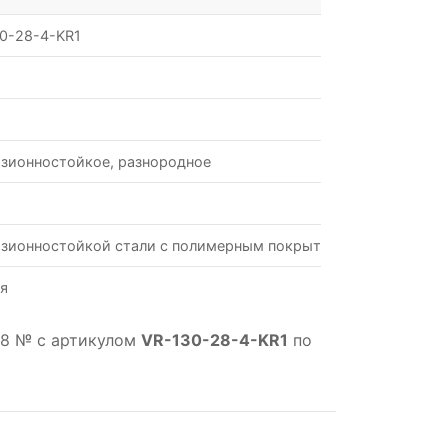
0-28-4-KR1
зионностойкое, разнородное
зионностойкой стали с полимерным покрытием
я
28 № с артикулом
VR-130-28-4-KR1
по