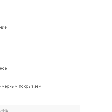
ние
дное
олимерным покрытием
ЕНИЕ