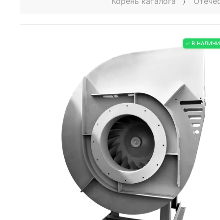
Корень каталога
/
Отече
✅ В НАЛИЧ