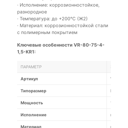
· Исполнение: коррозионностойкое,
разнородное
· Температура: до +200°С (Ж2)
· Материал: коррозионностойкой стали
с полимерным покрытием
Ключевые особенности VR-80-75-4-
1,5-KR1:
ПАРАМЕТР
ЗНАЧЕН
Артикул
VR-80-7
Типоразмер
№4
Мощность
1.5 кВт
Исполнение
коррози
Материал
коррози