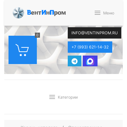
В
ент
И
н
П
ром
Меню
INFO@VENTINPROM.RU
0
+7 (993) 621-14-32
Категории