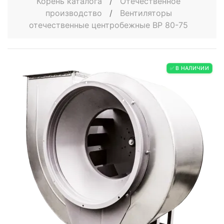
Корень каталога
/
Отечественное
производство
/
Вентиляторы
отечественные центробежные ВР 80-75
✅ В НАЛИЧИИ