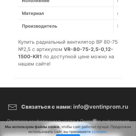
Исполнение
коррози
Материал
коррози
Производитель
Россия
Купить радиальный вентилятор ВР 80-75
№2,5 с артикулом
VR-80-75-2,5-0,12-
1500-KR1
по доступной цене можно на
нашем сайте!
info@ventinprom.ru
Связаться с нами:
Политика конфиденциальности
•
Правовая информация
0
Мы используем файлы cookie
, чтобы сайт работал лучше. Продолжая
использовать сайт, вы принимаете
условия.
© 2026 ВентИнПром. Все права защищены.