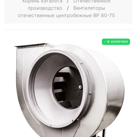
Корень каталога
/
Отечественное
производство
/
Вентиляторы
отечественные центробежные ВР 80-75
✅ В НАЛИЧИИ