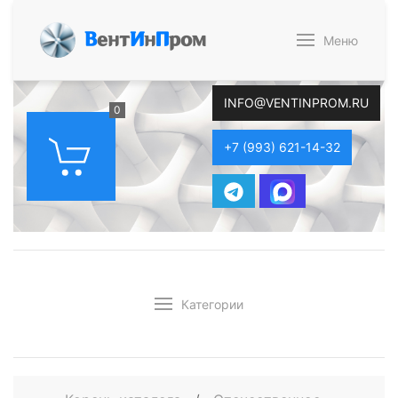
В
ент
И
н
П
ром
Меню
INFO@VENTINPROM.RU
0
+7 (993) 621-14-32
Категории