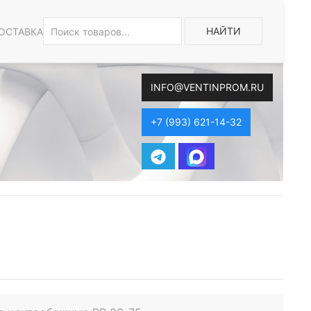
НАЙТИ
ОСТАВКА
INFO@VENTINPROM.RU
+7 (993) 621-14-32