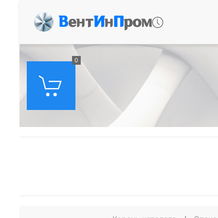
В
ент
И
н
П
ром
0