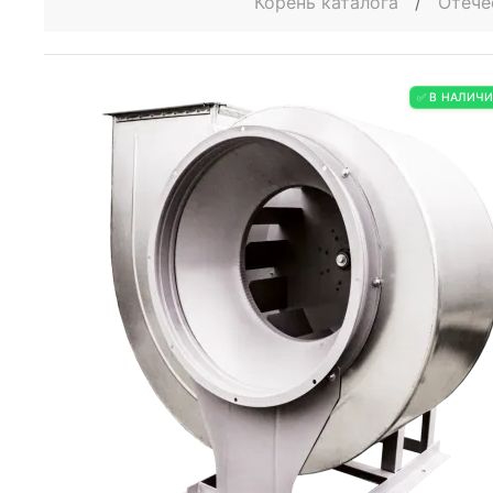
Корень каталога
/
Отече
✅ В НАЛИЧ