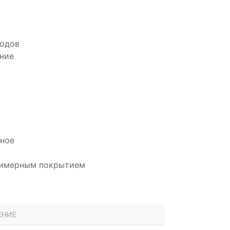
водов
ние
дное
олимерным покрытием
ЕНИЕ