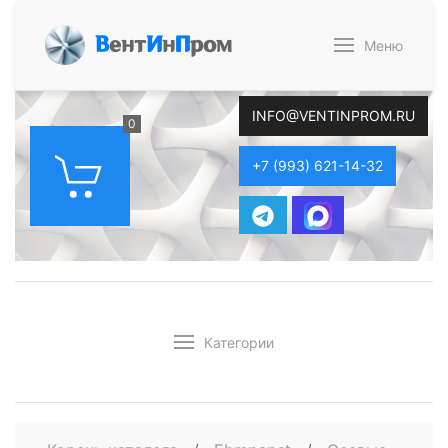
В
ент
И
н
П
ром
Меню
INFO@VENTINPROM.RU
0
+7 (993) 621-14-32
Категории