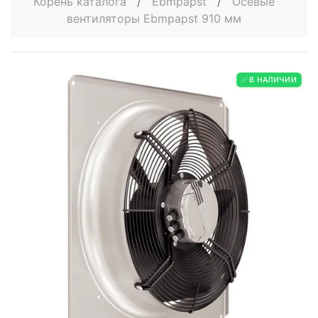
Корень каталога
/
Ebmpapst
/
Осевые
вентиляторы Ebmpapst 910 мм
✅ В НАЛИЧИИ