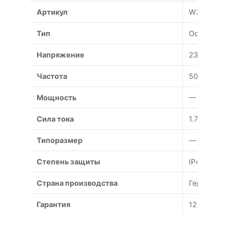
Артикул
W3G910-C
Тип
Осевой
Напряжение
230/380 В
Частота
50 Гц
Мощность
— Вт
Сила тока
1.7 А
Типоразмер
— мм
Степень защиты
IP44
Страна производства
Германия
Гарантия
12 месяце