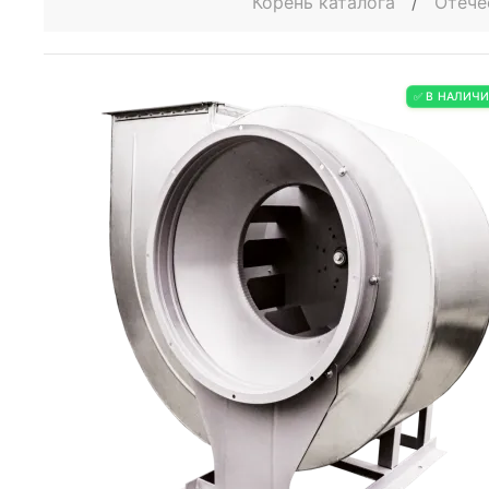
Корень каталога
/
Отече
✅ В НАЛИЧ