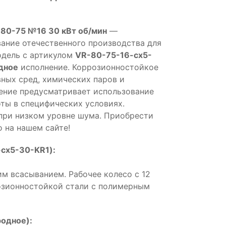
 80-75 №16 30 кВт об/мин
—
ние отечественного производства для
одель с артикулом
VR-80-75-16-cx5-
дное
исполнение. Коррозионностойкое
вных сред, химических паров и
ение предусматривает использование
ты в специфических условиях.
при низком уровне шума. Приобрести
 на нашем сайте!
cx5-30-KR1):
м всасыванием. Рабочее колесо с 12
розионностойкой стали с полимерным
одное):