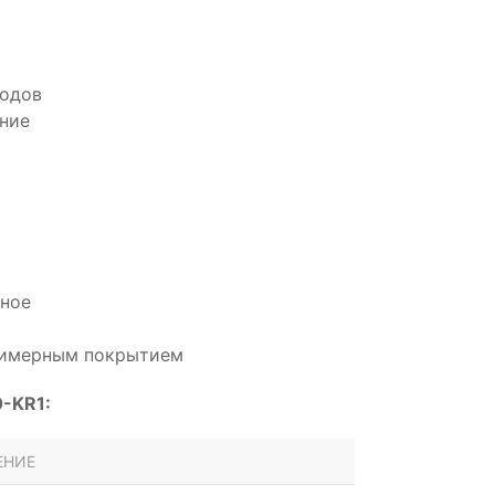
водов
ние
дное
олимерным покрытием
-KR1:
ЕНИЕ