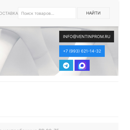
НАЙТИ
ОСТАВКА
INFO@VENTINPROM.RU
+7 (993) 621-14-32