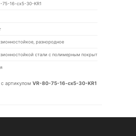
-75-16-cx5-30-KR1
т
зионностойкое, разнородное
зионностойкой стали с полимерным покрытием
я
 с артикулом
VR-80-75-16-cx5-30-KR1