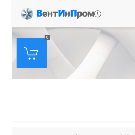
В
ент
И
н
П
ром
0