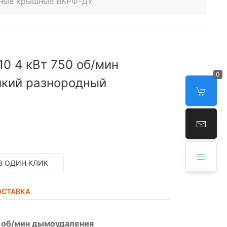
нные крышные ВКРФ-ДУ
0 4 кВт 750 об/мин
0
йкий разнородный
В ОДИН КЛИК
ОСТАВКА
 об/мин дымоудаления