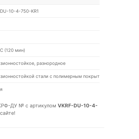
DU-10-4-750-KR1
С (120 мин)
зионностойкое, разнородное
зионностойкой стали с полимерным покрытием
я
КРФ-ДУ № с артикулом
VKRF-DU-10-4-
сайте!