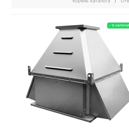
Корень каталога
/
Оте
✅ В НАЛИЧ