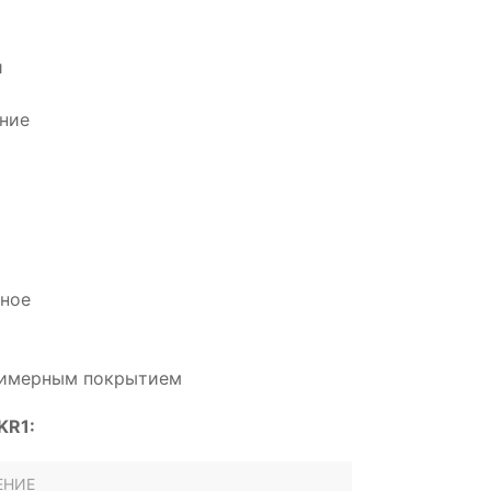
и
ние
дное
олимерным покрытием
KR1:
ЕНИЕ