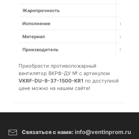
Жаропрочность
+600°С (
Исполнение
коррози
Материал
коррози
Производитель
Россия
Приобрести противопожарный
вентилятор ВКРФ-ДУ № с артикулом
VKRF-DU-9-37-1500-KR1
по доступной
цене можно на нашем сайте!
info@ventinprom.ru
Связаться с нами: