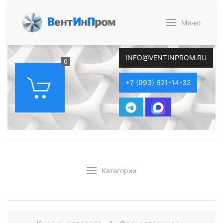
В
ент
И
н
П
ром
Меню
INFO@VENTINPROM.RU
0
+7 (993) 621-14-32
Категории