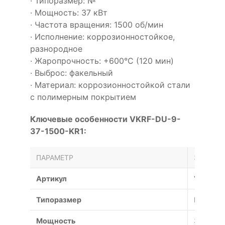
· Типоразмер: №
· Мощность: 37 кВт
· Частота вращения: 1500 об/мин
· Исполнение: коррозионностойкое,
разнородное
· Жаропрочность: +600°С (120 мин)
· Выброс: факельный
· Материал: коррозионностойкой стали
с полимерным покрытием
Ключевые особенности VKRF-DU-9-
37-1500-KR1:
ПАРАМЕТР
ЗНАЧЕН
Артикул
VKRF-DU
Типоразмер
№
Мощность
37 кВт