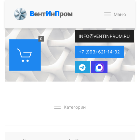
В
ент
И
н
П
ром
Меню
INFO@VENTINPROM.RU
0
+7 (993) 621-14-32
Категории