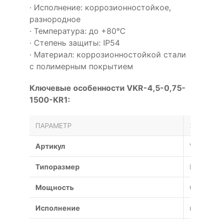
· Исполнение: коррозионностойкое,
разнородное
· Температура: до +80°С
· Степень защиты: IP54
· Материал: коррозионностойкой стали
с полимерным покрытием
Ключевые особенности VKR-4,5-0,75-
1500-KR1:
ПАРАМЕТР
ЗНАЧЕН
Артикул
VKR-4,5
Типоразмер
№
Мощность
0.75 кВт
Исполнение
коррози