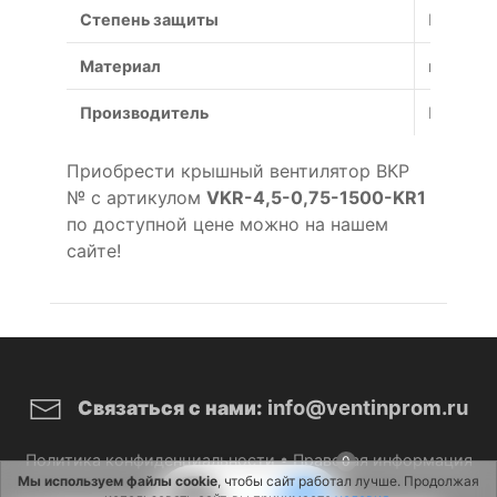
Степень защиты
IP54
Материал
коррози
Производитель
Россия
Приобрести крышный вентилятор ВКР
№ с артикулом
VKR-4,5-0,75-1500-KR1
по доступной цене можно на нашем
сайте!
info@ventinprom.ru
Связаться с нами:
Политика конфиденциальности
•
Правовая информация
0
Мы используем файлы cookie
, чтобы сайт работал лучше. Продолжая