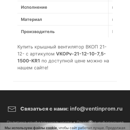
Исполнение
коррози
Материал
коррози
Производитель
Россия
Купить крышный вентилятор ВКОП 21-
12- с артикулом
VKOPv-21-12-10-7,5-
1500-KR1
по доступной цене можно на
нашем сайте!
info@ventinprom.ru
Связаться с нами:
Политика конфиденциальности
•
Правовая информация
0
Мы используем файлы cookie
, чтобы сайт работал лучше. Продолжая