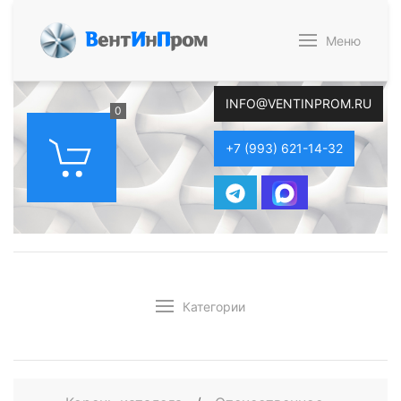
В
ент
И
н
П
ром
Меню
INFO@VENTINPROM.RU
0
+7 (993) 621-14-32
Категории