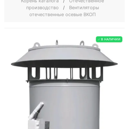
Корень каталога
/
Отечественное
производство
/
Вентиляторы
отечественные осевые ВКОП
✅ В НАЛИЧИИ