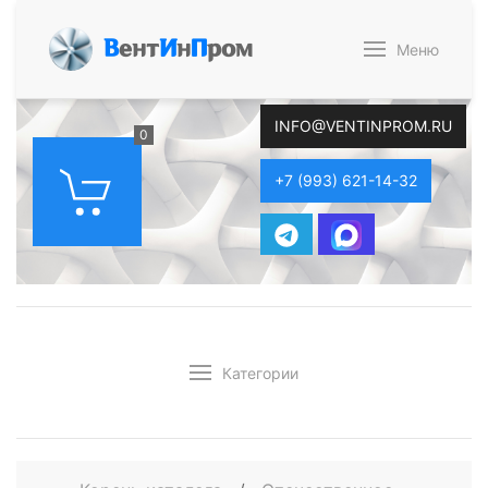
В
ент
И
н
П
ром
Меню
INFO@VENTINPROM.RU
0
+7 (993) 621-14-32
Категории