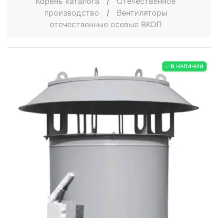
Корень каталога
/
Отечественное
производство
/
Вентиляторы
отечественные осевые ВКОП
✅ В НАЛИЧИИ