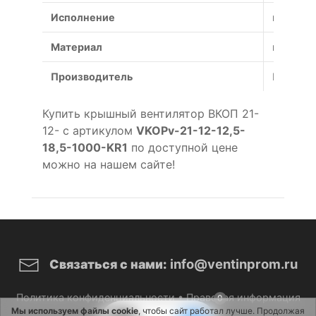
Исполнение
коррози
Материал
коррози
Производитель
Россия
Купить крышный вентилятор ВКОП 21-
12- с артикулом
VKOPv-21-12-12,5-
18,5-1000-KR1
по доступной цене
можно на нашем сайте!
info@ventinprom.ru
Связаться с нами:
Политика конфиденциальности
•
Правовая информация
0
Мы используем файлы cookie
, чтобы сайт работал лучше. Продолжая