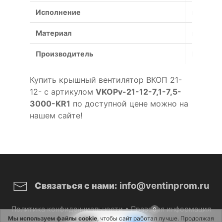
Исполнение
коррози
Материал
коррози
Производитель
Россия
Купить крышный вентилятор ВКОП 21-
12- с артикулом
VKOPv-21-12-7,1-7,5-
3000-KR1
по доступной цене можно на
нашем сайте!
info@ventinprom.ru
Связаться с нами:
Политика конфиденциальности
•
Правовая информация
0
Мы используем файлы cookie
, чтобы сайт работал лучше. Продолжая