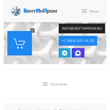
В
ент
И
н
П
ром
Меню
INFO@VENTINPROM.RU
0
+7 (993) 621-14-32
Категории