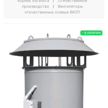
Корень каталога
/
Отечественное
производство
/
Вентиляторы
отечественные осевые ВКОП
✅ В НАЛИЧИИ