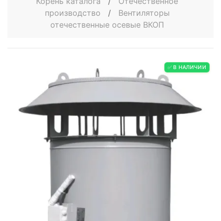
Корень каталога
/
Отечественное
производство
/
Вентиляторы
отечественные осевые ВКОП
✅ В НАЛИЧИИ