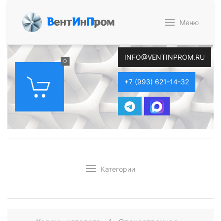
В
ент
И
н
П
ром
Меню
INFO@VENTINPROM.RU
0
+7 (993) 621-14-32
Категории