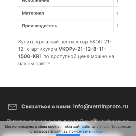
Исполнение
коррози
Материал
коррози
Производитель
Россия
Купить крышный вентилятор ВКОП 21-
12- с артикулом
VKOPv-21-12-8-11-
1500-KR1
по доступной цене можно на
нашем сайте!
info@ventinprom.ru
Связаться с нами:
Политика конфиденциальности
•
Правовая информация
0
Мы используем файлы cookie
, чтобы сайт работал лучше. Продолжая
использовать сайт, вы принимаете
условия.
© 2026 ВентИнПром. Все права защищены.