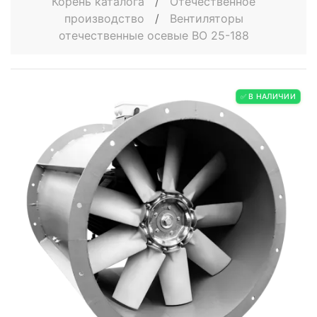
Корень каталога
/
Отечественное
производство
/
Вентиляторы
отечественные осевые ВО 25-188
✅ В НАЛИЧИИ