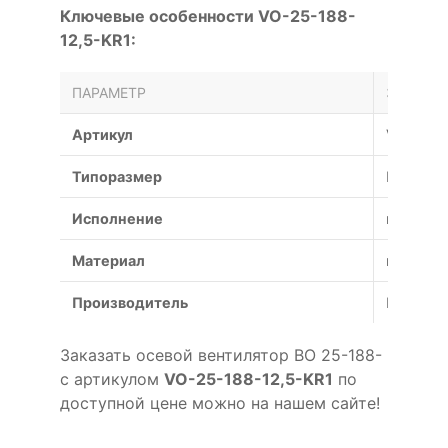
Ключевые особенности VO-25-188-
12,5-KR1:
ПАРАМЕТР
ЗНАЧЕН
Артикул
VO-25-1
Типоразмер
№
Исполнение
коррози
Материал
коррози
Производитель
Россия
Заказать осевой вентилятор ВО 25-188-
с артикулом
VO-25-188-12,5-KR1
по
доступной цене можно на нашем сайте!