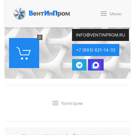
В
ент
И
н
П
ром
Меню
INFO@VENTINPROM.RU
0
+7 (993) 621-14-32
Категории