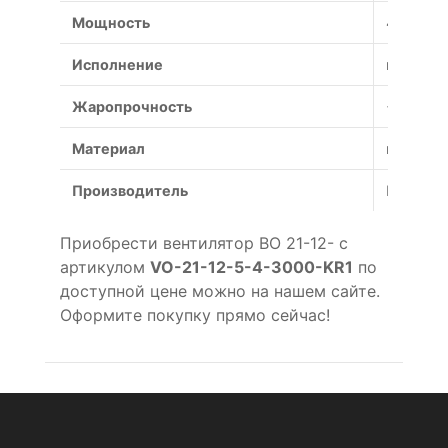
Мощность
4 кВт
Исполнение
коррози
Жаропрочность
+600°С (
Материал
коррози
Производитель
Россия
Приобрести вентилятор ВО 21-12- с
артикулом
VO-21-12-5-4-3000-KR1
по
доступной цене можно на нашем сайте.
Оформите покупку прямо сейчас!