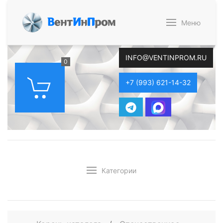
В
ент
И
н
П
ром
Меню
INFO@VENTINPROM.RU
0
+7 (993) 621-14-32
Категории