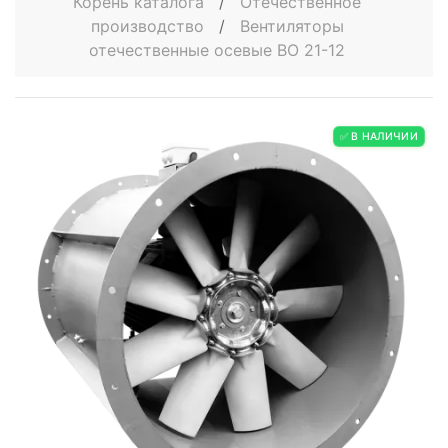
Корень каталога
/
Отечественное
производство
/
Вентиляторы
отечественные осевые ВО 21-12
✅ В НАЛИЧИИ