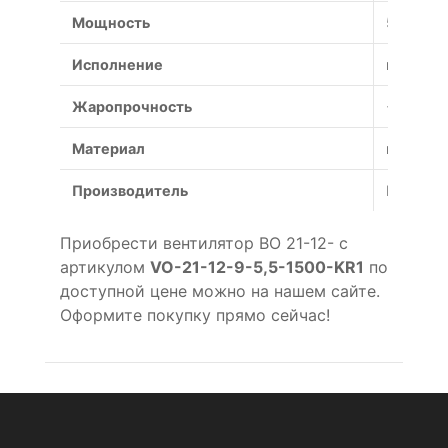
Мощность
5.5 кВт
Исполнение
коррози
Жаропрочность
+600°С (
Материал
коррози
Производитель
Россия
Приобрести вентилятор ВО 21-12- с
артикулом
VO-21-12-9-5,5-1500-KR1
по
доступной цене можно на нашем сайте.
Оформите покупку прямо сейчас!