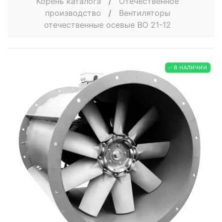
Корень каталога
/
Отечественное
производство
/
Вентиляторы
отечественные осевые ВО 21-12
✅ В НАЛИЧИИ