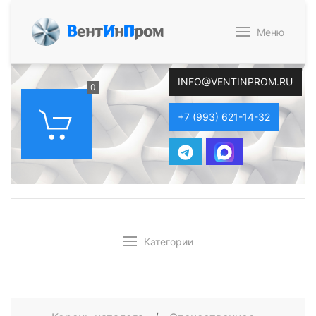
В
ент
И
н
П
ром
Меню
INFO@VENTINPROM.RU
0
+7 (993) 621-14-32
Категории