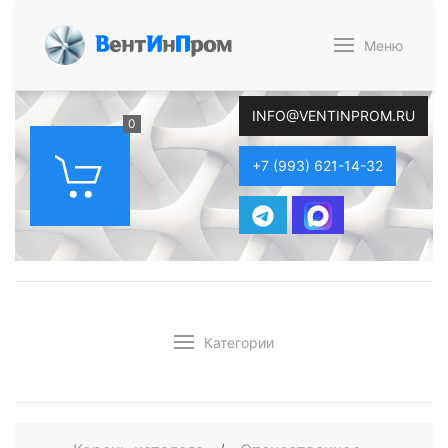
В
ент
И
н
П
ром
Меню
INFO@VENTINPROM.RU
0
+7 (993) 621-14-32
Категории