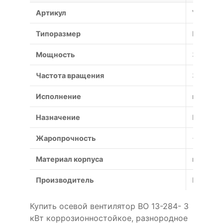
Артикул
VO-13-2
Типоразмер
№
Мощность
3 кВт
Частота вращения
3000 об
Исполнение
коррози
Назначение
Противо
Жаропрочность
+600°С (
Материал корпуса
коррози
Производитель
Россия
Купить осевой вентилятор ВО 13-284- 3
кВт коррозионностойкое, разнородное