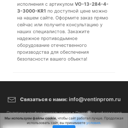
исполнения с артикулом
VO-13-284-4-
3-3000-KR1
по доступной цене можно
на нашем сайте. Оформите заказ прямо
сейчас или получите консультацию у
наших специалистов. Закажите
надежное противодымное
оборудование отечественного
производства для обеспечения
безопасности вашего объекта!
info@ventinprom.ru
Связаться с нами:
Политика конфиденциальности
•
Правовая информация
0
Мы используем файлы cookie
, чтобы сайт работал лучше. Продолжая
использовать сайт, вы принимаете
условия.
© 2026 ВентИнПром. Все права защищены.