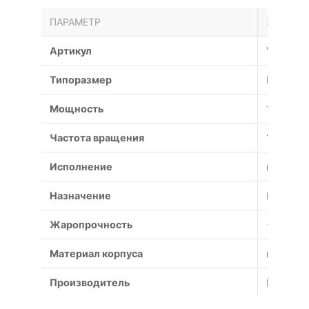
ПАРАМЕТР
ЗНАЧЕН
Артикул
VO-13-2
Типоразмер
№
Мощность
1.5 кВт
Частота вращения
1500 об
Исполнение
коррози
Назначение
Противо
Жаропрочность
+600°С (
Материал корпуса
коррози
Производитель
Россия