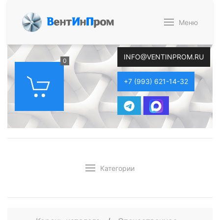
В
ент
И
н
П
ром
Меню
INFO@VENTINPROM.RU
0
+7 (993) 621-14-32
Категории