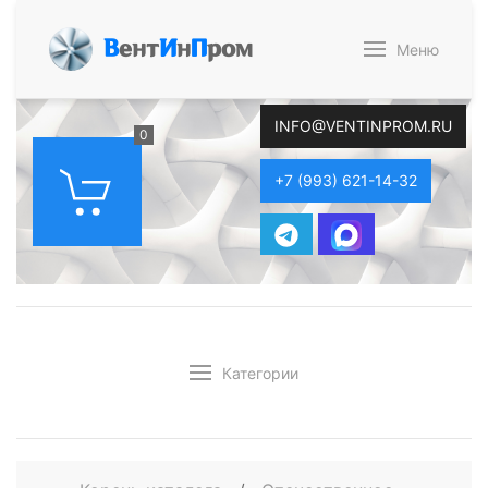
В
ент
И
н
П
ром
Меню
INFO@VENTINPROM.RU
0
+7 (993) 621-14-32
Категории