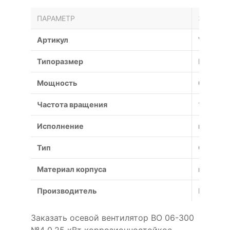
ПАРАМЕТР
ЗНАЧЕН
Артикул
VO-06-3
Типоразмер
№4
Мощность
0.25 кВт
Частота вращения
1500 об
Исполнение
коррози
Тип
Осевой
Материал корпуса
коррози
Производитель
Россия
Заказать осевой вентилятор ВО 06-300