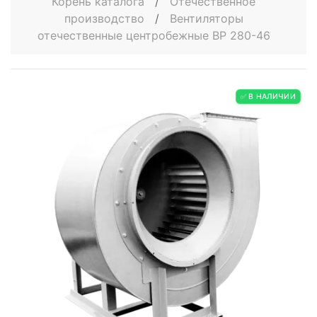
Корень каталога
/
Отечественное
производство
/
Вентиляторы
отечественные центробежные ВР 280-46
✅ В НАЛИЧИИ