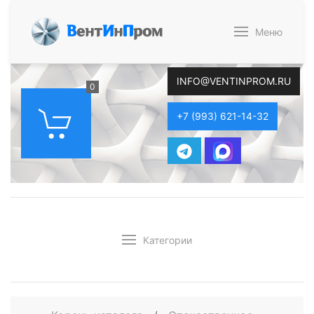
В
ент
И
н
П
ром
Меню
INFO@VENTINPROM.RU
0
+7 (993) 621-14-32
Категории