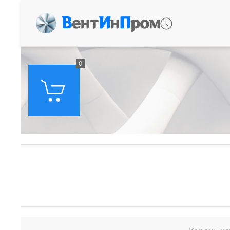
В
ент
И
н
П
ром
0