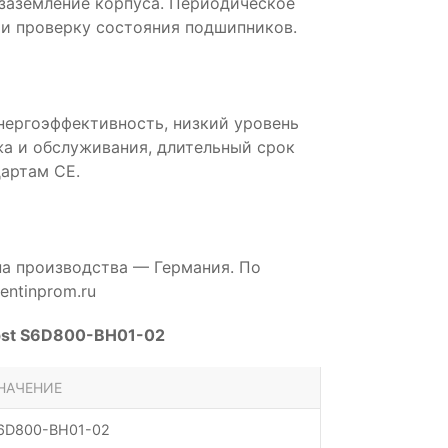
 заземление корпуса. Периодическое
и проверку состояния подшипников.
нергоэффективность, низкий уровень
а и обслуживания, длительный срок
артам CE.
на производства — Германия. По
ntinprom.ru
pst S6D800-BH01-02
НАЧЕНИЕ
6D800-BH01-02