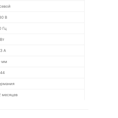
севой
80 В
0 Гц
 Вт
.3 А
 мм
P44
ермания
2 месяцев