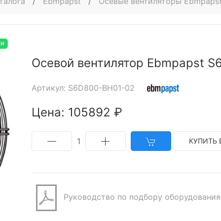
талога
/
Ebmpapst
/
Осевые вентиляторы Ebmpaps
ИИ
Осевой вентилятор Ebmpapst S
Артикул: S6D800-BH01-02
Цена: 105892 ₽
1
КУПИТЬ 
Руководство по подбору оборудования