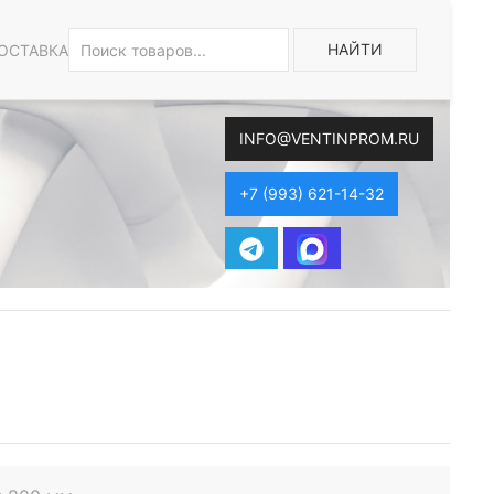
НАЙТИ
ОСТАВКА
INFO@VENTINPROM.RU
+7 (993) 621-14-32