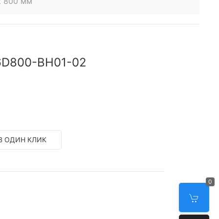
t 800 мм
6D800-BH01-02
В ОДИН КЛИК
0