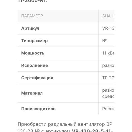
11-3000-R1:
ПАРАМЕТР
ЗНАЧЕНИЕ
Артикул
VR-130-28-5-
Типоразмер
№
Мощность
11 кВт
Исполнение
разнородное
Сертификация
ТР ТС
разнородных 
Материал
средой)
Производитель
Россия
Приобрести радиальный вентилятор ВР
130-28 № с артикулом
VR-130-28-5-11-