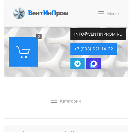
В
ент
И
н
П
ром
Меню
INFO@VENTINPROM.RU
0
+7 (993) 621-14-32
Категории