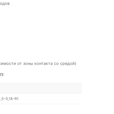
водов
симости от зоны контакта со средой)
1:
,5-0,18-R1