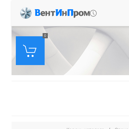
В
ент
И
н
П
ром
0