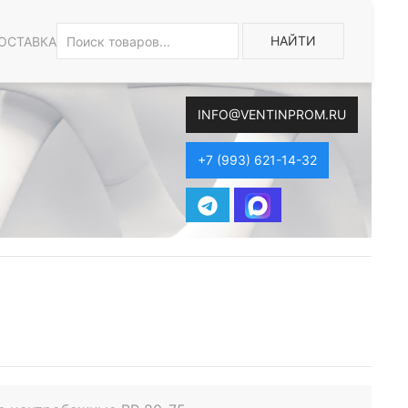
НАЙТИ
ОСТАВКА
INFO@VENTINPROM.RU
+7 (993) 621-14-32