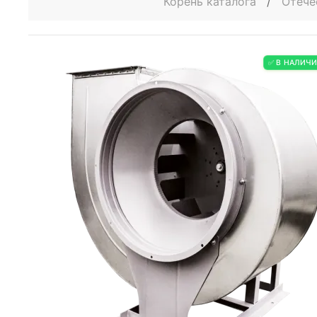
Корень каталога
/
Отече
✅ В НАЛИЧ