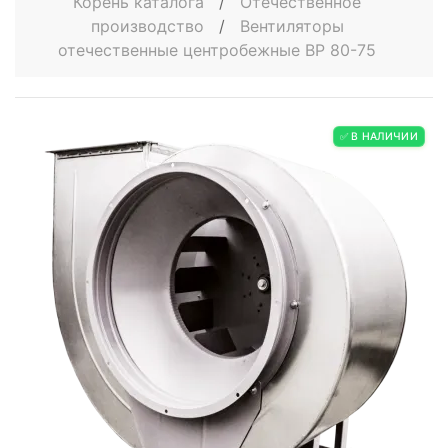
Корень каталога
/
Отечественное
производство
/
Вентиляторы
отечественные центробежные ВР 80-75
✅ В НАЛИЧИИ