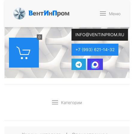
В
ент
И
н
П
ром
Меню
INFO@VENTINPROM.RU
0
+7 (993) 621-14-32
Категории