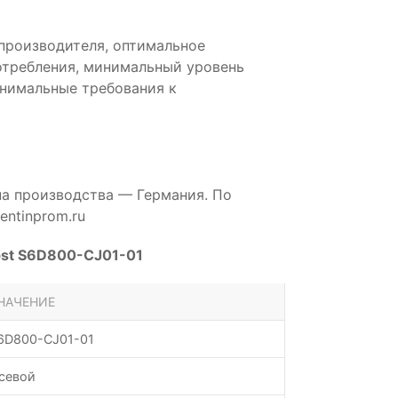
производителя, оптимальное
отребления, минимальный уровень
инимальные требования к
на производства — Германия. По
ntinprom.ru
pst S6D800-CJ01-01
НАЧЕНИЕ
6D800-CJ01-01
севой