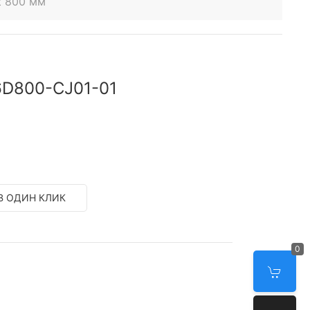
t 800 мм
6D800-CJ01-01
В ОДИН КЛИК
0