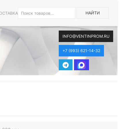
НАЙТИ
ОСТАВКА
INFO@VENTINPROM.RU
+7 (993) 621-14-32