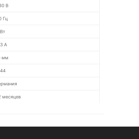
80 В
0 Гц
 Вт
.3 А
 мм
P44
ермания
2 месяцев