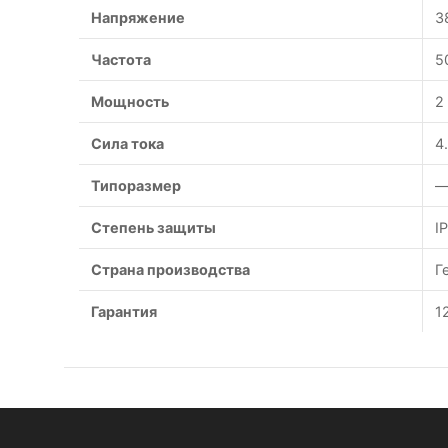
Напряжение
3
Частота
5
Мощность
2
Сила тока
4
Типоразмер
—
Степень защиты
I
Страна производства
Г
Гарантия
1