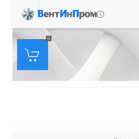
В
ент
И
н
П
ром
0