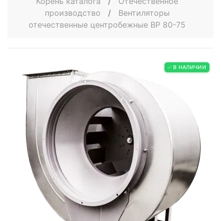
Корень каталога
/
Отечественное
производство
/
Вентиляторы
отечественные центробежные ВР 80-75
✅ В НАЛИЧИИ