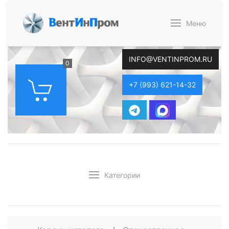
В
ент
И
н
П
ром
Меню
INFO@VENTINPROM.RU
0
+7 (993) 621-14-32
Категории