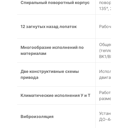
Спиральный поворотный корпус
поворота нагн
135°, 270°, 315
12 загнутых назад лопаток
Рабочее коле
Общепромышле
Многообразие исполнений по
(теплостойкое
материалам
ВК1/ВК3 (взр
Две конструктивные схемы
Исполнение 1
привода
двигателем; 
Работа при –
Климатические исполнения У и Т
размещения 1
Установка на
Виброизоляция
ДО-44