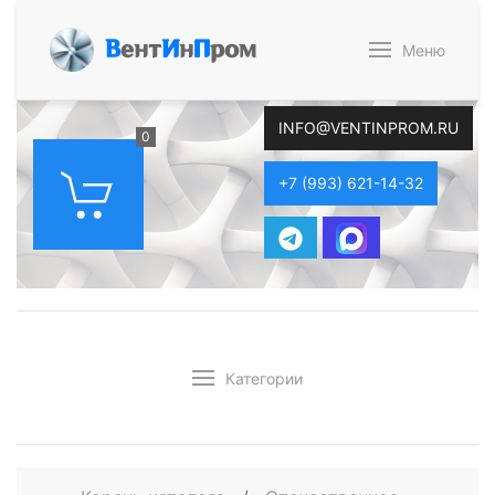
В
ент
И
н
П
ром
Меню
INFO@VENTINPROM.RU
0
+7 (993) 621-14-32
Категории