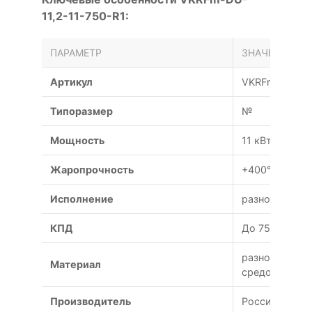
11,2-11-750-R1:
ПАРАМЕТР
ЗНАЧЕНИЕ
Артикул
VKRFm-DU-11,
Типоразмер
№
Мощность
11 кВт
Жаропрочность
+400°С/+600°
Исполнение
разнородное
КПД
До 75%
разнородных 
Материал
средой)
Производитель
Россия