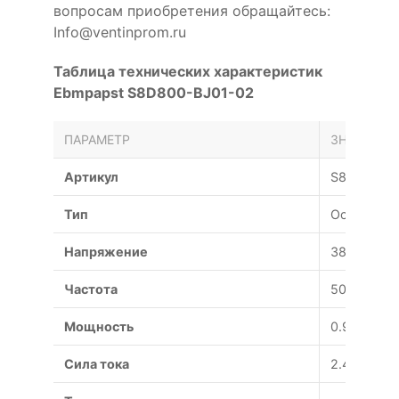
вопросам приобретения обращайтесь:
Info@ventinprom.ru
Таблица технических характеристик
Ebmpapst S8D800-BJ01-02
ПАРАМЕТР
ЗНАЧЕНИЕ
Артикул
S8D800-B
Тип
Осевой
Напряжение
380 В
Частота
50 Гц
Мощность
0.98 Вт
Сила тока
2.41 А