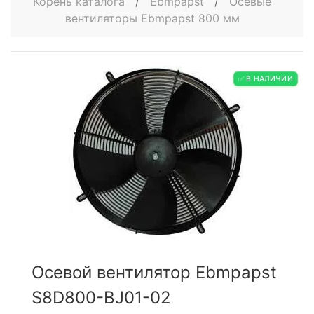
Корень каталога
/
Ebmpapst
/
Осевые
вентиляторы Ebmpapst 800 мм
✅ В НАЛИЧИИ
Осевой вентилятор Ebmpapst
S8D800-BJ01-02