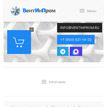
В
ент
И
н
П
ром
Меню
INFO@VENTINPROM.RU
0
+7 (993) 621-14-32
Категории