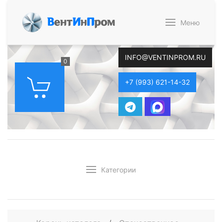
В
ент
И
н
П
ром
Меню
INFO@VENTINPROM.RU
0
+7 (993) 621-14-32
Категории