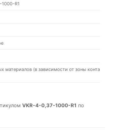
-1000-R1
ое
х материалов (в зависимости от зоны контакта со
ртикулом
VKR-4-0,37-1000-R1
по