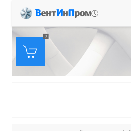
В
ент
И
н
П
ром
0