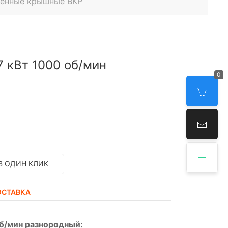
венные крышные ВКР
 кВт 1000 об/мин
0
В ОДИН КЛИК
ОСТАВКА
б/мин разнородный: