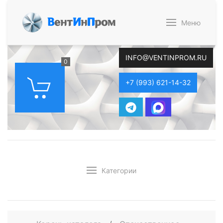
В
ент
И
н
П
ром
Меню
INFO@VENTINPROM.RU
0
+7 (993) 621-14-32
Категории