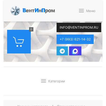
В
ент
И
н
П
ром
Меню
INFO@VENTINPROM.RU
0
+7 (993) 621-14-32
Категории