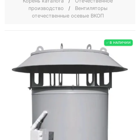
Корень каталога
/
Отечественное
производство
/
Вентиляторы
отечественные осевые ВКОП
✅ В НАЛИЧИИ