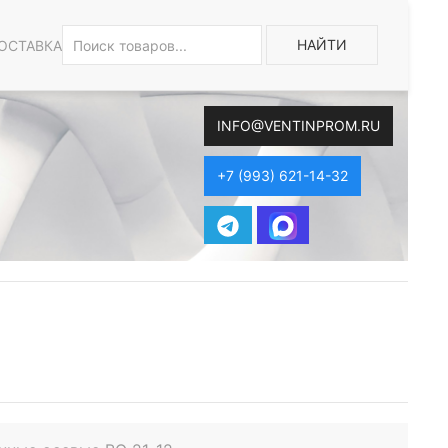
НАЙТИ
ОСТАВКА
INFO@VENTINPROM.RU
+7 (993) 621-14-32