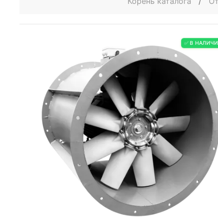
Корень каталога
/
От
✅ В НАЛИЧ