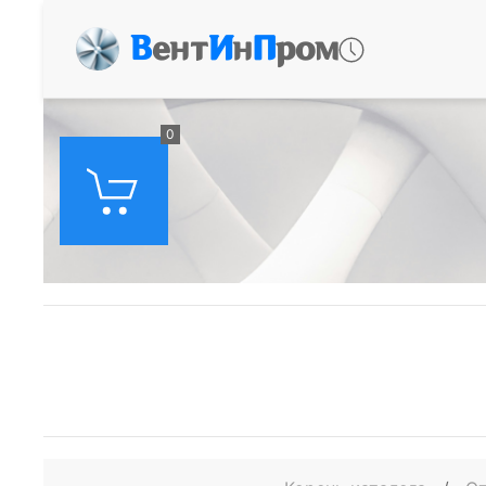
В
ент
И
н
П
ром
0