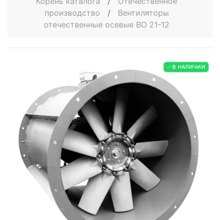
Корень каталога
/
Отечественное
производство
/
Вентиляторы
отечественные осевые ВО 21-12
✅ В НАЛИЧИИ