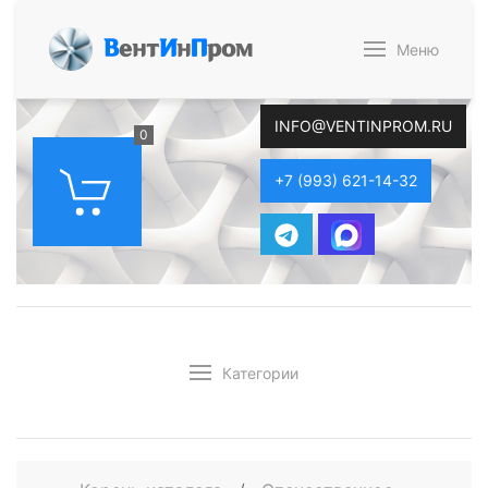
В
ент
И
н
П
ром
Меню
INFO@VENTINPROM.RU
0
+7 (993) 621-14-32
Категории