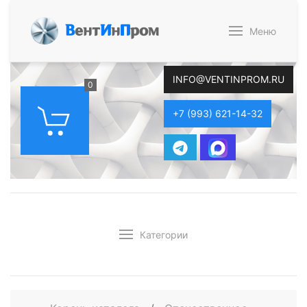
В
ент
И
н
П
ром
Меню
INFO@VENTINPROM.RU
0
+7 (993) 621-14-32
Категории