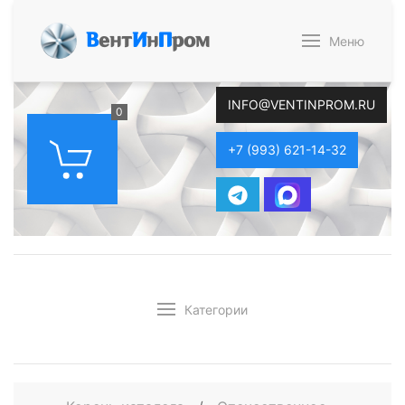
В
ент
И
н
П
ром
Меню
INFO@VENTINPROM.RU
0
+7 (993) 621-14-32
Категории