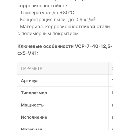
коррозионностойкое
· Температура: до +80°С
· Концентрация пыли: до 0,6 кг/м³
· Материал: коррозионностойкой стали
с полимерным покрытием
Ключевые особенности VCP-7-40-12,5-
cx5-VK1:
ПАРАМЕТР
ЗНАЧЕН
Артикул
VCP-7-4
Типоразмер
№
Мощность
кВт
Исполнение
взрывоз
Материал
коррози