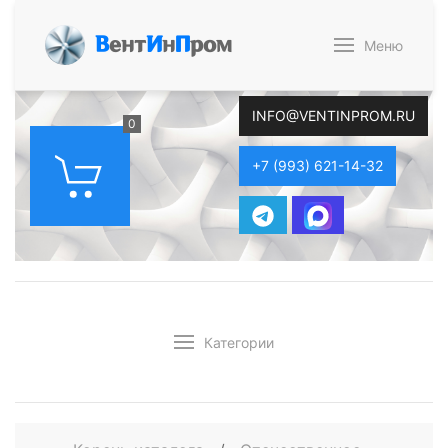
В
ент
И
н
П
ром
Меню
INFO@VENTINPROM.RU
0
+7 (993) 621-14-32
Категории