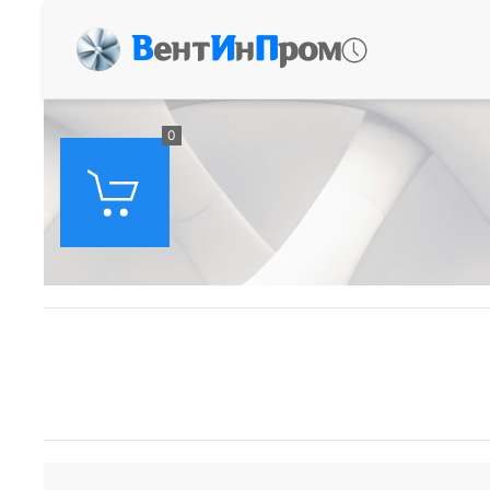
В
ент
И
н
П
ром
0