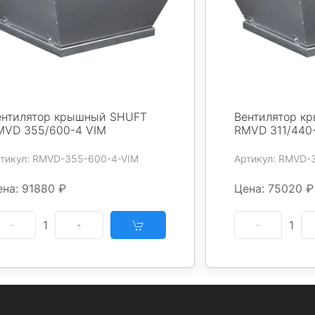
ентилятор крышный SHUFT
Вентилятор к
MVD 355/600-4 VIM
RMVD 311/440
тикул: RMVD-355-600-4-VIM
Артикул: RMVD-
ена: 91880 ₽
Цена: 75020 ₽
1
1