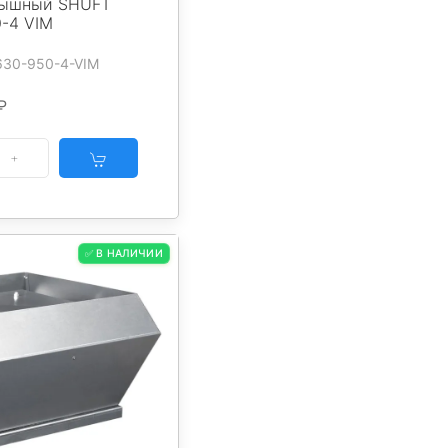
рышный SHUFT
-4 VIM
630-950-4-VIM
₽
✅ В НАЛИЧИИ