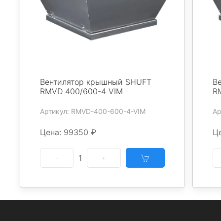
Вентилятор крышный SHUFT
В
RMVD 400/600-4 VIM
R
Артикул: RMVD-400-600-4-VIM
Ар
Цена: 99350 ₽
Ц
1