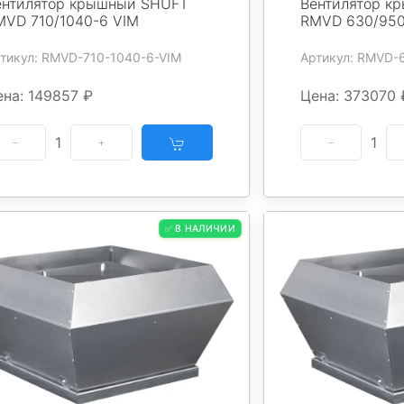
ентилятор крышный SHUFT
Вентилятор к
MVD 710/1040-6 VIM
RMVD 630/950
тикул: RMVD-710-1040-6-VIM
Артикул: RMVD-
ена: 149857 ₽
Цена: 373070 
1
1
✅ В НАЛИЧИИ