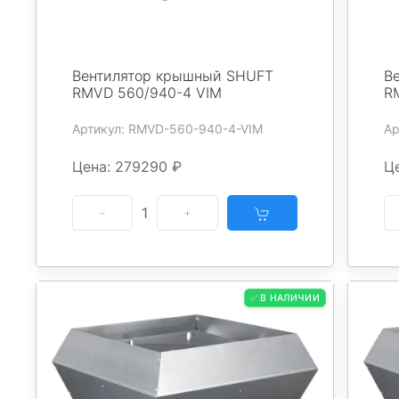
Вентилятор крышный SHUFT
В
RMVD 560/940-4 VIM
R
Артикул: RMVD-560-940-4-VIM
Ар
Цена: 279290 ₽
Ц
1
✅ В НАЛИЧИИ