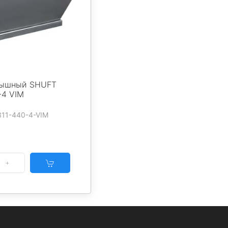
рышный SHUFT
-4 VIM
311-440-4-VIM