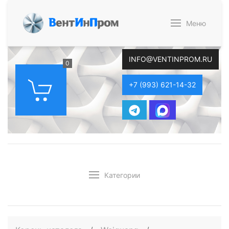
В
ент
И
н
П
ром
Меню
INFO@VENTINPROM.RU
0
+7 (993) 621-14-32
Категории