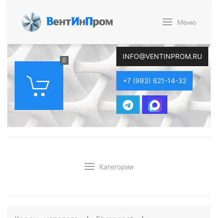
В
ент
И
н
П
ром
Меню
INFO@VENTINPROM.RU
0
+7 (993) 621-14-32
Категории