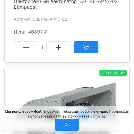
Центробежный вентилятор D2E146-AP47-02
Ebmpapst
Артикул: D2E146-AP47-02
Цена: 46897 ₽
1
✅ В НАЛИЧИИ
0
Мы используем файлы cookie
, чтобы сайт работал лучше. Продолжая
использовать сайт, вы принимаете
условия.
OK