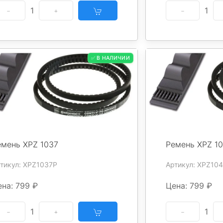
1
1
✅ В НАЛИЧИИ
емень XPZ 1037
Ремень XPZ 1
тикул: XPZ1037P
Артикул: XPZ10
на: 799 ₽
Цена: 799 ₽
1
1