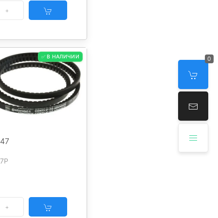
✅ В НАЛИЧИИ
0
047
47P