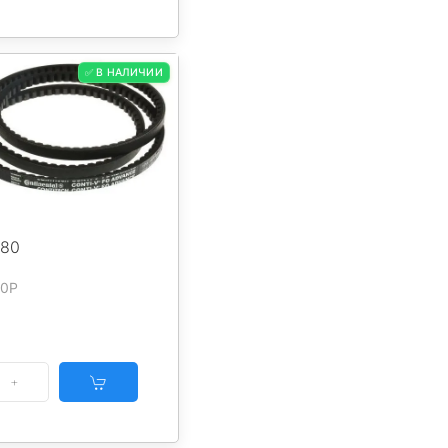
✅ В НАЛИЧИИ
080
80P