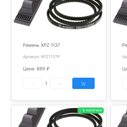
Ремень XPZ 1137
Р
Артикул: XPZ1137P
Ар
Цена: 889 ₽
Ц
1
✅ В НАЛИЧИИ