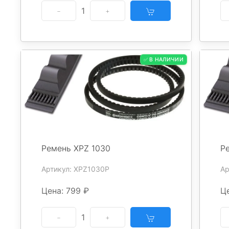
1
✅ В НАЛИЧИИ
Ремень XPZ 1030
Р
Артикул: XPZ1030P
Ар
Цена: 799 ₽
Це
1