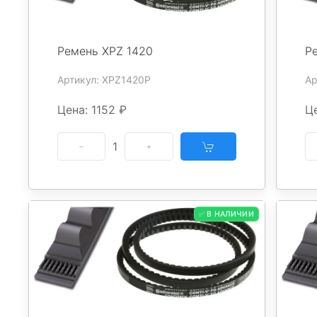
Ремень XPZ 1420
Р
Артикул: XPZ1420P
Ар
Цена: 1152 ₽
Це
1
✅ В НАЛИЧИИ