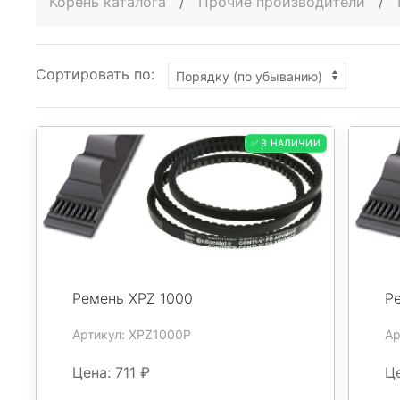
Корень каталога
/
Прочие производители
/
Сортировать по:
✅ В НАЛИЧИИ
Ремень XPZ 1000
Р
Артикул: XPZ1000P
Ар
Цена: 711 ₽
Це