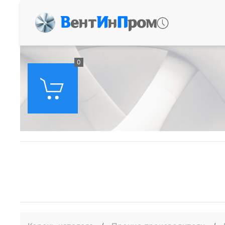
В
ент
И
н
П
ром
0