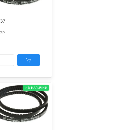
437
37P
✅ В НАЛИЧИИ