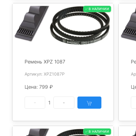
✅ В НАЛИЧИИ
Ремень XPZ 1087
Р
Артикул: XPZ1087P
Ар
Цена: 799 ₽
Це
1
✅ В НАЛИЧИИ