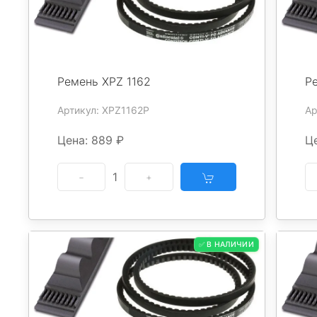
Ремень XPZ 1162
Р
Артикул: XPZ1162P
Ар
Цена: 889 ₽
Ц
1
✅ В НАЛИЧИИ