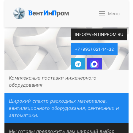
В
ент
И
н
П
ром
Меню
INFO@VENTINPROM.RU
+7 (993) 621-14-32
Комплексные поставки инженерного
оборудования
Широкий спектр расходных материалов,
вентиляционного оборудования, сантехники и
автоматики.
Мы готовы предложить вам широкий выбор