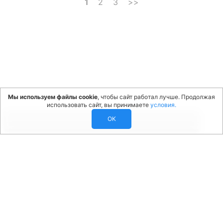
1
2
3
>>
Мы используем файлы cookie
, чтобы сайт работал лучше. Продолжая
использовать сайт, вы принимаете
условия.
OK
info@ventinprom.ru
Связаться с нами:
Политика конфиденциальности
•
Правовая информация
© 2026 ВентИнПром. Все права защищены.