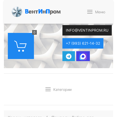
В
ент
И
н
П
ром
Меню
INFO@VENTINPROM.RU
0
+7 (993) 621-14-32
Категории